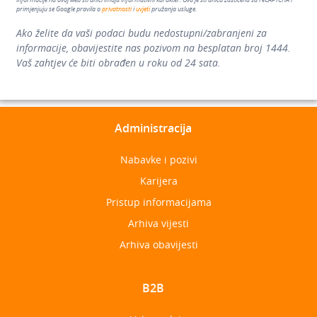
Informacije na ovoj web stranici imaju informativni karakter. Ova je stranica zaštićena sa reCAPTCHA i
primjenjuju se Google pravila o
privatnosti
i
uvjeti
pružanja usluge.
Ako želite da vaši podaci budu nedostupni/zabranjeni za
informacije, obavijestite nas pozivom na besplatan broj 1444.
Vaš zahtjev će biti obrađen u roku od 24 sata.
Administracija
Nabavke i pozivi
Karijera
Pristup informacijama
Arhiva vijesti
Arhiva obavijesti
B2B