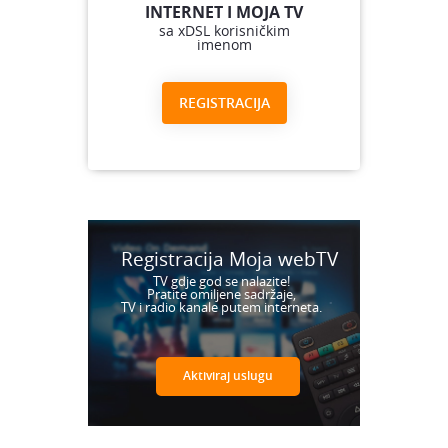
INTERNET I MOJA TV
sa xDSL korisničkim
imenom
REGISTRACIJA
Registracija Moja webTV
TV gdje god se nalazite!
Pratite omiljene sadržaje,
TV i radio kanale putem interneta.
Aktiviraj uslugu